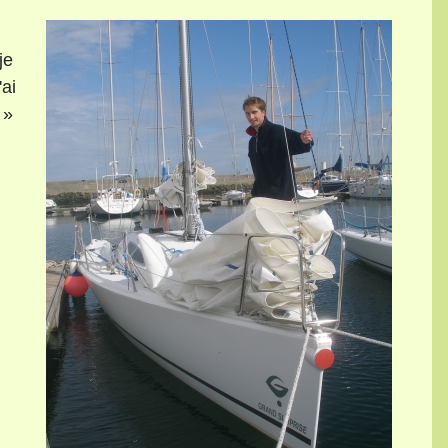
je
'ai
 »