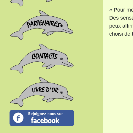
« Pour moi
Des sensa
peux affir
choisi de 